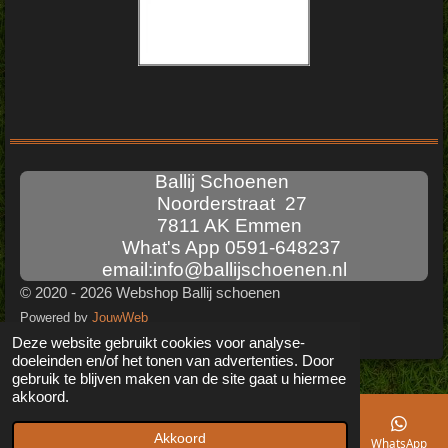
Ballij Schoenen
Noorderstraat 27
7811 AK Emmen
What's App 0591-648237
email:info@ballijschoenen.nl
© 2020 - 2026 Webshop Ballij schoenen
Powered by
JouwWeb
Deze website gebruikt cookies voor analyse-
doeleinden en/of het tonen van advertenties. Door
gebruik te blijven maken van de site gaat u hiermee
akkoord.
Akkoord
E-mailadres
Telefoonnummer
Kaart
Facebook
WhatsApp