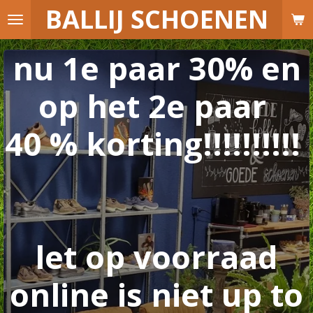
B
ALLIJ SCHOENEN
Ga
direct
naar
nu 1e paar 30% en
de
hoofdinhoud
op het 2e paar
40 % korting!!!!!!!!!!
let op voorraad
online is niet up to