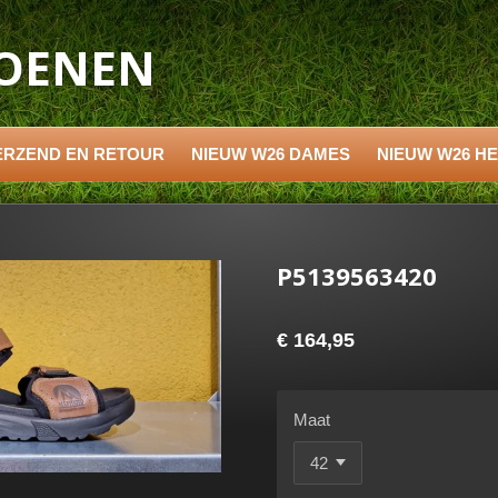
HOENEN
ERZEND EN RETOUR
NIEUW W26 DAMES
NIEUW W26 H
P5139563420
€ 164,95
Maat