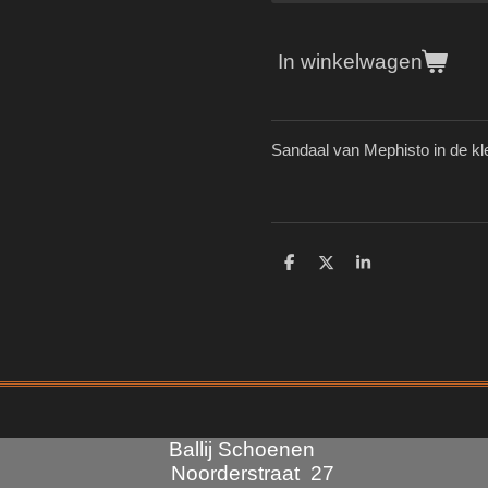
In winkelwagen
Sandaal van Mephisto in de kl
D
D
S
e
e
h
l
e
a
e
l
r
n
e
Ballij Schoenen
Noorderstraat 27