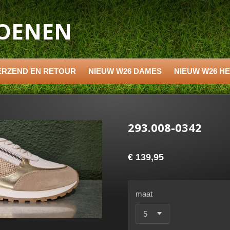
HOENEN
ERZEND EN RETOUR
NIEUW W26 DAMES
NIEUW W26 H
293.008-0342
€ 139,95
maat