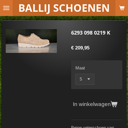
B
ALLIJ SCHOENEN
Ga
direct
naar
de
6293 098 0219 K
hoofdinhoud
€ 209,95
Maat
In winkelwagen
Beige veterschoen van