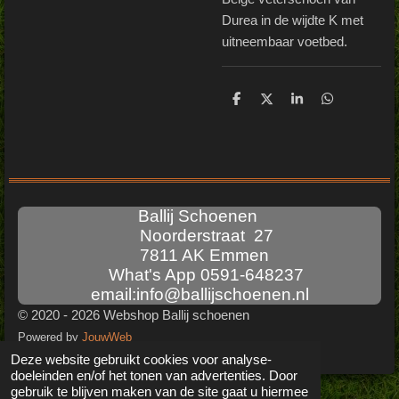
Durea in de wijdte K met
uitneembaar voetbed.
D
D
S
D
e
e
h
e
l
e
a
l
e
l
r
e
n
e
n
Ballij Schoenen
Noorderstraat 27
7811 AK Emmen
What's App 0591-648237
email:info@ballijschoenen.nl
© 2020 - 2026 Webshop Ballij schoenen
Powered by
JouwWeb
Deze website gebruikt cookies voor analyse-
doeleinden en/of het tonen van advertenties. Door
gebruik te blijven maken van de site gaat u hiermee