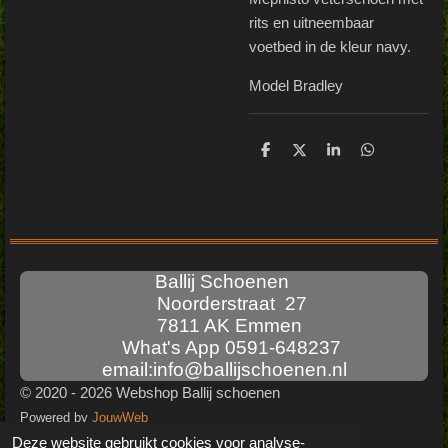
rits en uitneembaar
voetbed in de kleur navy.
Model Bradley
D
D
S
D
e
e
h
e
l
e
a
l
e
l
r
e
n
e
n
Ballij Schoenen
Noorderstraat 27
7811 AK Emmen
What's App 0591-648237
email:info@ballijschoenen.nl
© 2020 - 2026 Webshop Ballij schoenen
Powered by
JouwWeb
Deze website gebruikt cookies voor analyse-