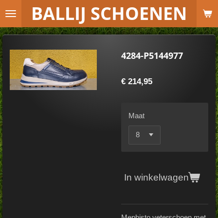
B
ALLIJ SCHOENEN
Ga
direct
naar
de
4284-P5144977
hoofdinhoud
€ 214,95
Maat
In winkelwagen
Mephisto veterschoen met