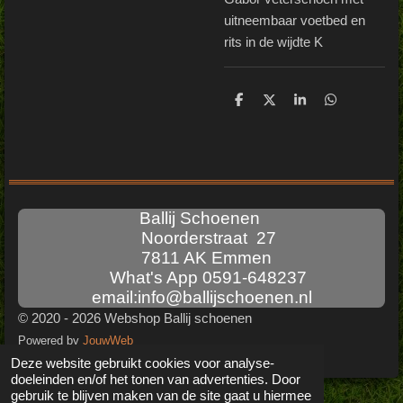
uitneembaar voetbed en
rits in de wijdte K
D
D
S
D
e
e
h
e
l
e
a
l
e
l
r
e
n
e
n
Ballij Schoenen
Noorderstraat 27
7811 AK Emmen
What's App 0591-648237
email:info@ballijschoenen.nl
© 2020 - 2026 Webshop Ballij schoenen
Powered by
JouwWeb
Deze website gebruikt cookies voor analyse-
doeleinden en/of het tonen van advertenties. Door
gebruik te blijven maken van de site gaat u hiermee