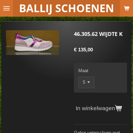
B
ALLIJ SCHOENEN
Ga
direct
naar
de
46.305.62 WIJDTE K
hoofdinhoud
€ 135,00
Maat
In winkelwagen
Gabor veterschoen met