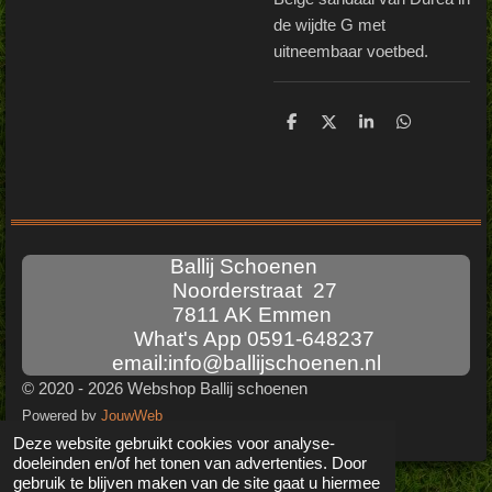
de wijdte G met
uitneembaar voetbed.
D
D
S
D
e
e
h
e
l
e
a
l
e
l
r
e
n
e
n
Ballij Schoenen
Noorderstraat 27
7811 AK Emmen
What's App 0591-648237
email:info@ballijschoenen.nl
© 2020 - 2026 Webshop Ballij schoenen
Powered by
JouwWeb
Deze website gebruikt cookies voor analyse-
doeleinden en/of het tonen van advertenties. Door
gebruik te blijven maken van de site gaat u hiermee