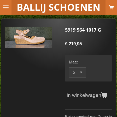
B
ALLIJ SCHOENEN
Ga
direct
naar
de
5919 564 1017 G
hoofdinhoud
€ 219,95
Maat
In winkelwagen
Beige sandaal van Durea in