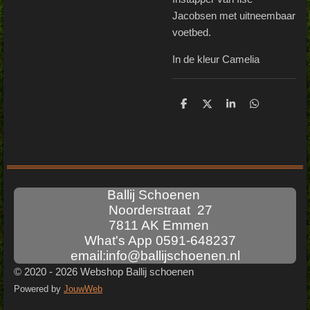
Jacobsen met uitneembaar
voetbed.
In de kleur Camelia
D
D
S
D
e
e
h
e
l
e
a
l
e
l
r
e
n
e
n
Ballij Schoenen
Noorderstraat 27
7811 AK Emmen
What's App 0591-648237
email:info@ballijschoenen.nl
© 2020 - 2026 Webshop Ballij schoenen
Powered by
JouwWeb