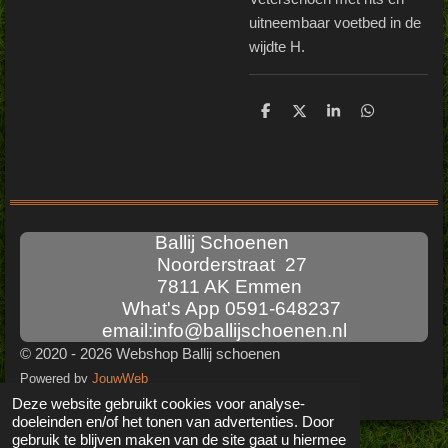
uitneembaar voetbed in de
wijdte H.
D
D
S
D
e
e
h
e
l
e
a
l
e
l
r
e
n
e
n
Ballij Schoenen
Noorderstraat 27
7811 AK Emmen
What's App 0591-648237
email:info@ballijschoenen.nl
© 2020 - 2026 Webshop Ballij schoenen
Powered by
JouwWeb
Deze website gebruikt cookies voor analyse-
doeleinden en/of het tonen van advertenties. Door
gebruik te blijven maken van de site gaat u hiermee