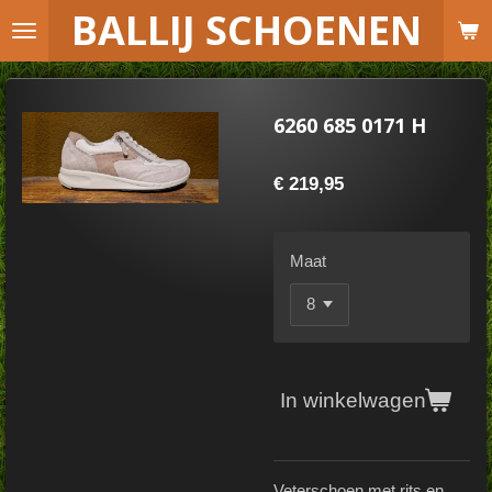
B
ALLIJ SCHOENEN
Ga
direct
naar
de
6260 685 0171 H
hoofdinhoud
€ 219,95
Maat
In winkelwagen
Veterschoen met rits en