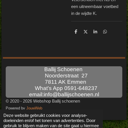
een uitneembaar voetbed
in de wijdte K.
D
D
S
D
e
e
h
e
l
e
a
l
e
l
r
e
n
e
n
Ballij Schoenen
Noorderstraat 27
7811 AK Emmen
What's App 0591-648237
email:info@ballijschoenen.nl
© 2020 - 2026 Webshop Ballij schoenen
Powered by
JouwWeb
Deze website gebruikt cookies voor analyse-
doeleinden en/of het tonen van advertenties. Door
gebruik te blijven maken van de site gaat u hiermee