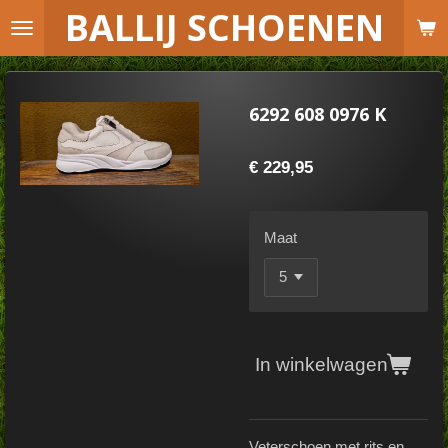
B
ALLIJ SCHOENEN
Ga
direct
naar
de
6292 608 0976 K
hoofdinhoud
€ 229,95
Maat
In winkelwagen
Veterschoen met rits en