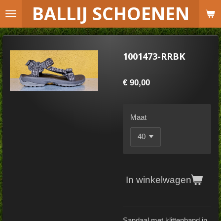
B
ALLIJ SCHOENEN
Ga
direct
naar
de
1001473-RRBK
hoofdinhoud
€ 90,00
Maat
In winkelwagen
Sandaal met klittenband in