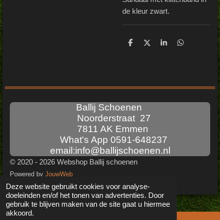
de kleur zwart.
D
D
S
D
e
e
h
e
l
e
a
l
e
l
r
e
n
e
n
Ballij Schoenen
Noorderstraat 27
7811 AK Emmen
What's App 0591-648237
email:info@ballijschoenen.nl
© 2020 - 2026 Webshop Ballij schoenen
Powered by
JouwWeb
Deze website gebruikt cookies voor analyse-
doeleinden en/of het tonen van advertenties. Door
gebruik te blijven maken van de site gaat u hiermee
akkoord.