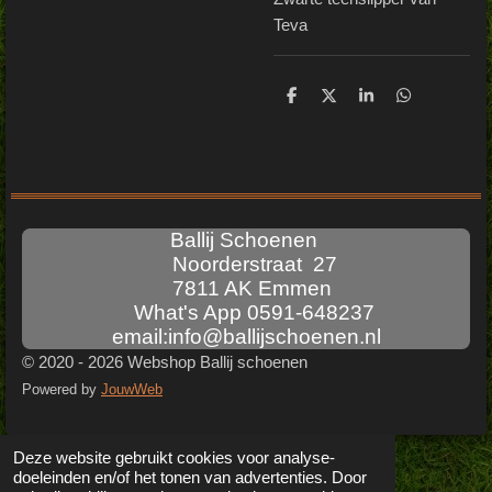
Teva
D
D
S
D
e
e
h
e
l
e
a
l
e
l
r
e
n
e
n
Ballij Schoenen
Noorderstraat 27
7811 AK Emmen
What's App 0591-648237
email:info@ballijschoenen.nl
© 2020 - 2026 Webshop Ballij schoenen
Powered by
JouwWeb
Deze website gebruikt cookies voor analyse-
doeleinden en/of het tonen van advertenties. Door