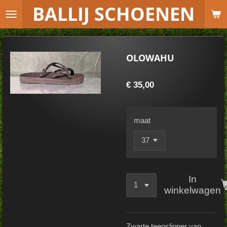
B
ALLIJ SCHOENEN
Ga
direct
naar
de
OLOWAHU
hoofdinhoud
€ 35,00
maat
In
winkelwagen
Zwarte teenslipper van