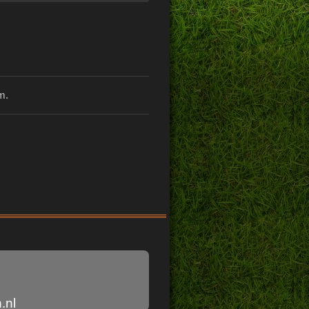
m.
.nl