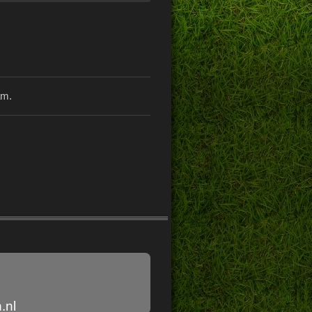
am.
.nl