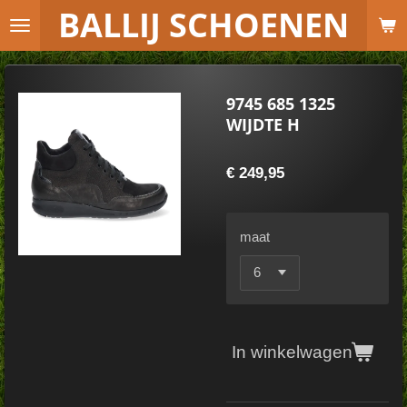
B
ALLIJ SCHOENEN
Ga
direct
naar
de
9745 685 1325
hoofdinhoud
WIJDTE H
€ 249,95
maat
In winkelwagen