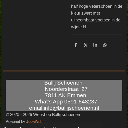
half hoge veterschoen in de
kleur zwart met
uitneembaar voetbed in de
wijdte H
D
D
S
D
e
e
h
e
l
e
a
l
e
l
r
e
n
e
n
Ballij Schoenen
Noorderstraat 27
7811 AK Emmen
What's App 0591-648237
email:info@ballijschoenen.nl
© 2020 - 2026 Webshop Ballij schoenen
Powered by
JouwWeb