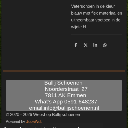
Veterschoen in de kleur
blauw met flex materiaal en
uitneembaar voetbed in de
wijdte H
D
D
S
D
e
e
h
e
l
e
a
l
e
l
r
e
n
e
n
Ballij Schoenen
Noorderstraat 27
7811 AK Emmen
What's App 0591-648237
email:info@ballijschoenen.nl
© 2020 - 2026 Webshop Ballij schoenen
Powered by
JouwWeb