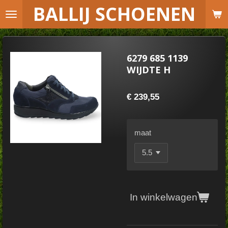
B
ALLIJ SCHOENEN
Ga
direct
naar
de
6279 685 1139
hoofdinhoud
WIJDTE H
€ 239,55
maat
In winkelwagen