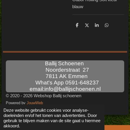
blauw
D
D
S
D
e
e
h
e
l
e
a
l
e
l
r
e
n
e
n
Ballij Schoenen
Noorderstraat 27
7811 AK Emmen
What's App 0591-648237
email:info@ballijschoenen.nl
© 2020 - 2026 Webshop Ballij schoenen
Powered by
JouwWeb
Deze website gebruikt cookies voor analyse-
doeleinden en/of het tonen van advertenties. Door
gebruik te blijven maken van de site gaat u hiermee
akkoord.