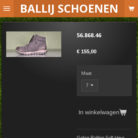
B
ALLIJ SCHOENEN
Ga
direct
naar
de
56.868.46
hoofdinhoud
€ 155,00
Maat
In winkelwagen
Gabor Rolling Soft kleur