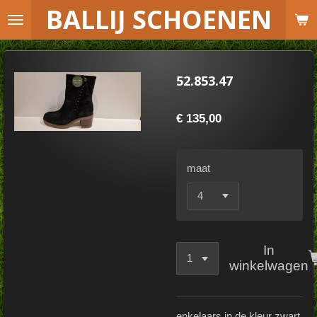
B
ALLIJ SCHOENEN
Ga
direct
naar
de
52.853.47
hoofdinhoud
€ 135,00
maat
In
winkelwagen
enkelaars in de kleur zwart