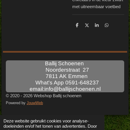
met uitneembaar voetbed
D
D
S
D
e
e
h
e
l
e
a
l
e
l
r
e
n
e
n
Ballij Schoenen
Noorderstraat 27
7811 AK Emmen
What's App 0591-648237
email:info@ballijschoenen.nl
© 2020 - 2026 Webshop Ballij schoenen
Powered by
JouwWeb
Deze website gebruikt cookies voor analyse-
doeleinden en/of het tonen van advertenties. Door