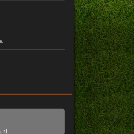
e.
.nl