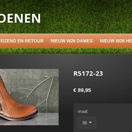
HOENEN
ERZEND EN RETOUR
NIEUW W26 DAMES
NIEUW W26 H
R5172-23
€ 89,95
maat