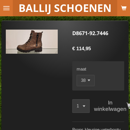
B
ALLIJ SCHOENEN
Ga
direct
naar
de
D8671-92.7446
hoofdinhoud
€ 114,95
maat
In
winkelwagen
Brons kleurige veterbooty