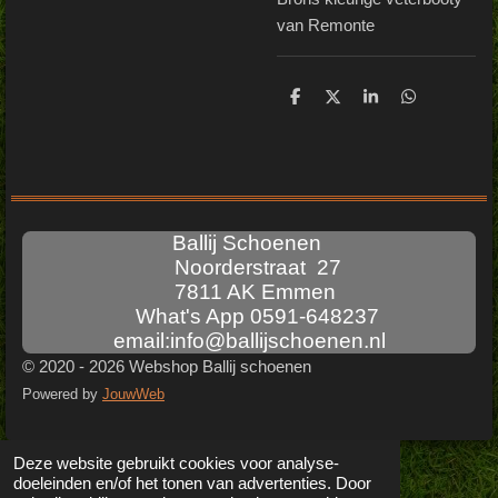
van Remonte
D
D
S
D
e
e
h
e
l
e
a
l
e
l
r
e
n
e
n
Ballij Schoenen
Noorderstraat 27
7811 AK Emmen
What's App 0591-648237
email:info@ballijschoenen.nl
© 2020 - 2026 Webshop Ballij schoenen
Powered by
JouwWeb
Deze website gebruikt cookies voor analyse-
doeleinden en/of het tonen van advertenties. Door