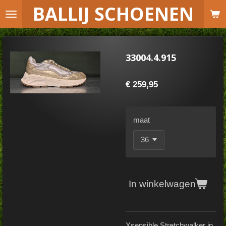
B
ALLIJ SCHOENEN
Ga
direct
naar
de
33004.4.915
hoofdinhoud
€ 259,95
maat
In winkelwagen
Xsensible Stretchwalker in