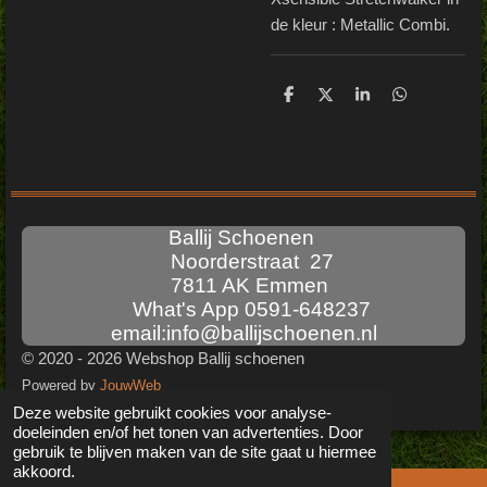
de kleur : Metallic Combi.
D
D
S
D
e
e
h
e
l
e
a
l
e
l
r
e
n
e
n
Ballij Schoenen
Noorderstraat 27
7811 AK Emmen
What's App 0591-648237
email:info@ballijschoenen.nl
© 2020 - 2026 Webshop Ballij schoenen
Powered by
JouwWeb
Deze website gebruikt cookies voor analyse-
doeleinden en/of het tonen van advertenties. Door
gebruik te blijven maken van de site gaat u hiermee
akkoord.