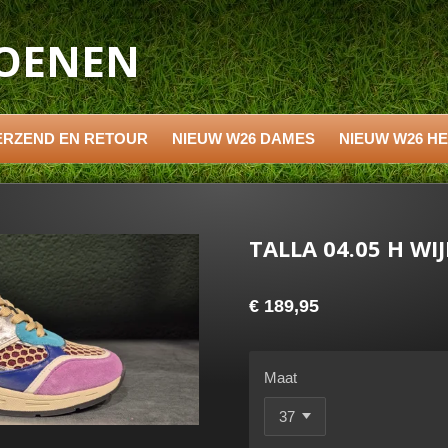
HOENEN
ERZEND EN RETOUR
NIEUW W26 DAMES
NIEUW W26 H
TALLA 04.05 H WI
€ 189,95
Maat