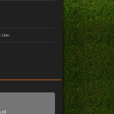
 Lilac.
.nl