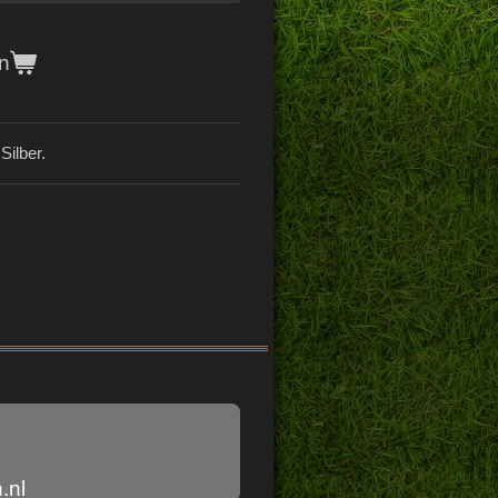
n
Silber.
.nl