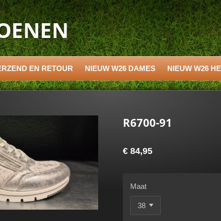
HOENEN
ERZEND EN RETOUR
NIEUW W26 DAMES
NIEUW W26 H
R6700-91
€ 84,95
Maat