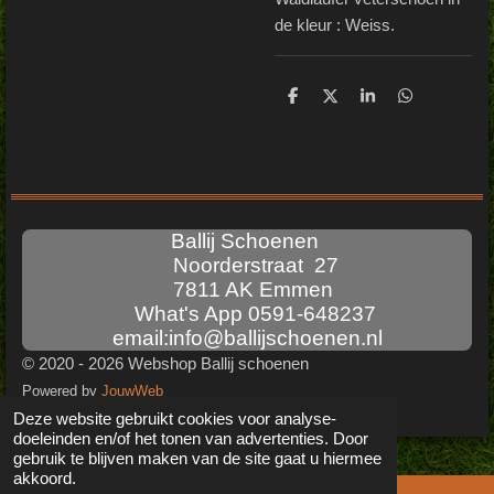
de kleur : Weiss.
D
D
S
D
e
e
h
e
l
e
a
l
e
l
r
e
n
e
n
Ballij Schoenen
Noorderstraat 27
7811 AK Emmen
What's App 0591-648237
email:info@ballijschoenen.nl
© 2020 - 2026 Webshop Ballij schoenen
Powered by
JouwWeb
Deze website gebruikt cookies voor analyse-
doeleinden en/of het tonen van advertenties. Door
gebruik te blijven maken van de site gaat u hiermee
akkoord.