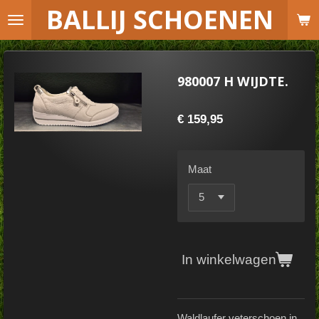
B
ALLIJ SCHOENEN
Ga
direct
naar
de
980007 H WIJDTE.
hoofdinhoud
€ 159,95
Maat
In winkelwagen
Waldlaufer veterschoen in