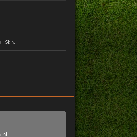
 : Skin.
.nl