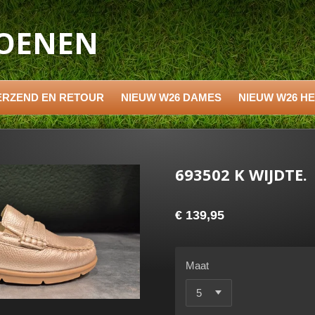
HOENEN
ERZEND EN RETOUR
NIEUW W26 DAMES
NIEUW W26 H
693502 K WIJDTE.
€ 139,95
Maat