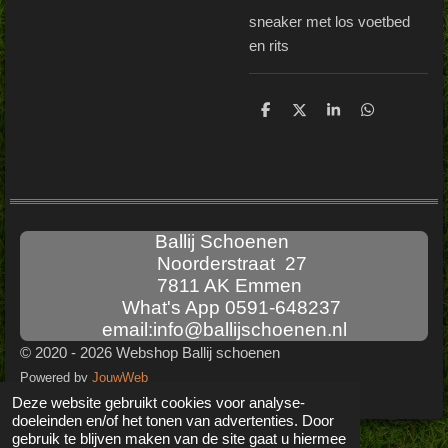
sneaker met los voetbed
en rits
D
D
S
D
e
e
h
e
l
e
a
l
e
l
r
e
n
e
n
Ballij Schoenen
Noorderstraat 27
7811 AK Emmen
What's App 0591-648237
email:info@ballijschoenen.nl
© 2020 - 2026 Webshop Ballij schoenen
Powered by
JouwWeb
Deze website gebruikt cookies voor analyse-
doeleinden en/of het tonen van advertenties. Door
gebruik te blijven maken van de site gaat u hiermee