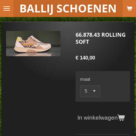
B
ALLIJ SCHOENEN
Ga
direct
naar
de
66.878.43 ROLLING
hoofdinhoud
SOFT
€ 140,00
maat
In winkelwagen