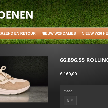
HOENEN
ERZEND EN RETOUR
NIEUW W26 DAMES
NIEUW W26 H
66.896.55 ROLLIN
€ 160,00
maat