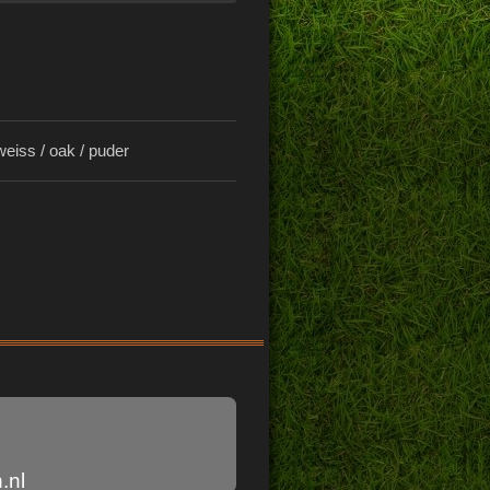
weiss / oak / puder
.nl