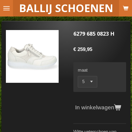
B
ALLIJ SCHOENEN
Ga
direct
naar
de
6279 685 0823 H
hoofdinhoud
€ 259,95
maat
In winkelwagen
Witte veterschoen van