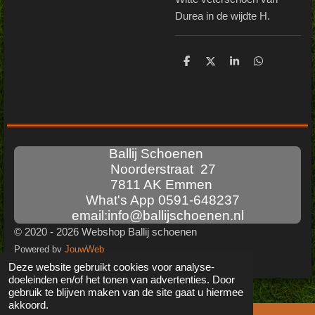
Durea in de wijdte H.
D
D
S
D
e
e
h
e
l
e
a
l
e
l
r
e
n
e
n
Ballij Schoenen
Noorderstraat 27
7811 AK Emmen
What's App 0591-648237
email:info@ballijschoenen.nl
© 2020 - 2026 Webshop Ballij schoenen
Powered by
JouwWeb
Deze website gebruikt cookies voor analyse-
doeleinden en/of het tonen van advertenties. Door
gebruik te blijven maken van de site gaat u hiermee
akkoord.