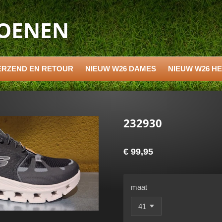
HOENEN
ERZEND EN RETOUR
NIEUW W26 DAMES
NIEUW W26 H
232930
€ 99,95
maat