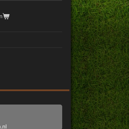
n
.nl