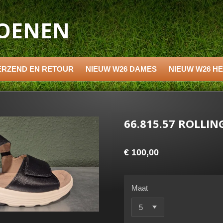
HOENEN
ERZEND EN RETOUR
NIEUW W26 DAMES
NIEUW W26 H
66.815.57 ROLLIN
€ 100,00
Maat