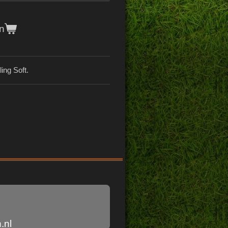
n
ing Soft.
.nl