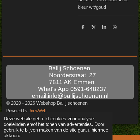
kleur wit/goud
D
D
S
D
e
e
h
e
l
e
a
l
e
l
r
e
n
e
n
Ballij Schoenen
Noorderstraat 27
7811 AK Emmen
What's App 0591-648237
email:info@ballijschoenen.nl
© 2020 - 2026 Webshop Ballij schoenen
Powered by
JouwWeb
Deze website gebruikt cookies voor analyse-
doeleinden en/of het tonen van advertenties. Door
gebruik te blijven maken van de site gaat u hiermee
akkoord.