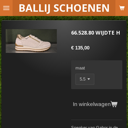
B
ALLIJ SCHOENEN
Ga
direct
naar
de
66.528.80 WIJDTE H
hoofdinhoud
€ 135,00
maat
In winkelwagen
Sneaker van Gabor in de