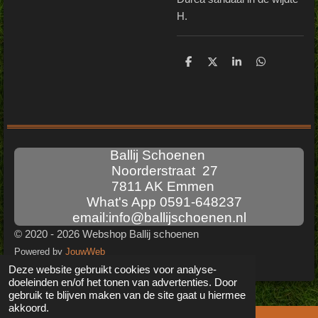
H.
D
D
S
D
e
e
h
e
l
e
a
l
e
l
r
e
n
e
n
Ballij Schoenen
Noorderstraat 27
7811 AK Emmen
What's App 0591-648237
email:info@ballijschoenen.nl
© 2020 - 2026 Webshop Ballij schoenen
Powered by
JouwWeb
Deze website gebruikt cookies voor analyse-
doeleinden en/of het tonen van advertenties. Door
gebruik te blijven maken van de site gaat u hiermee
akkoord.