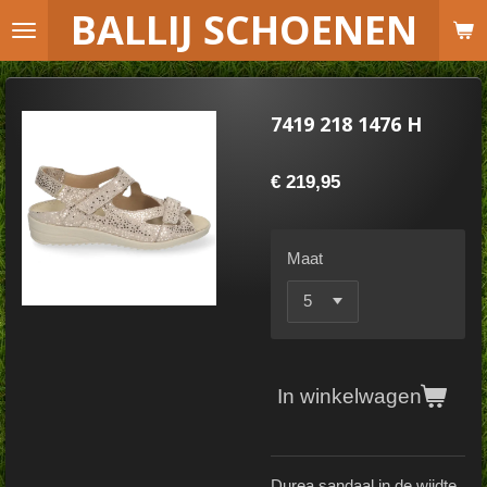
B
ALLIJ SCHOENEN
Ga
direct
naar
de
7419 218 1476 H
hoofdinhoud
€ 219,95
Maat
In winkelwagen
Durea sandaal in de wijdte