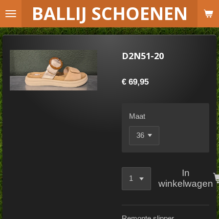
B
ALLIJ SCHOENEN
Ga
direct
naar
de
D2N51-20
hoofdinhoud
€ 69,95
Maat
In
winkelwagen
Remonte slipper