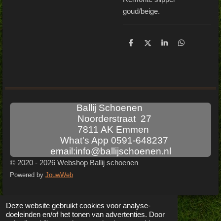
goud/beige.
D
D
S
D
e
e
h
e
l
e
a
l
e
l
r
e
n
e
n
Ballij Schoenen
Noorderstraat 27
7811 AK Emmen
What's App 0591-648237
email:info@ballijschoenen.nl
© 2020 - 2026 Webshop Ballij schoenen
Powered by
JouwWeb
Deze website gebruikt cookies voor analyse-
doeleinden en/of het tonen van advertenties. Door