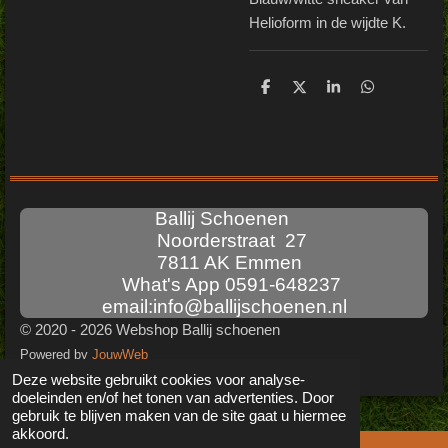
Helioform in de wijdte K.
D
D
S
D
e
e
h
e
l
e
a
l
e
l
r
e
n
e
n
Ballij Schoenen
Noorderstraat 27
7811 AK Emmen
What's App 0591-648237
email:info@ballijschoenen.nl
© 2020 - 2026 Webshop Ballij schoenen
Powered by
JouwWeb
Deze website gebruikt cookies voor analyse-
doeleinden en/of het tonen van advertenties. Door
gebruik te blijven maken van de site gaat u hiermee
akkoord.