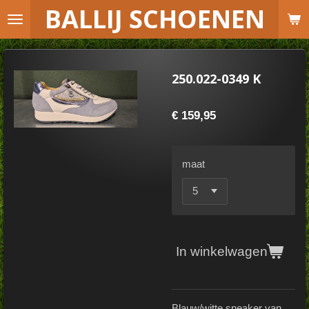
B
ALLIJ SCHOENEN
Ga
direct
naar
de
250.022-0349 K
hoofdinhoud
€ 159,95
maat
In winkelwagen
Blauw/witte sneaker van