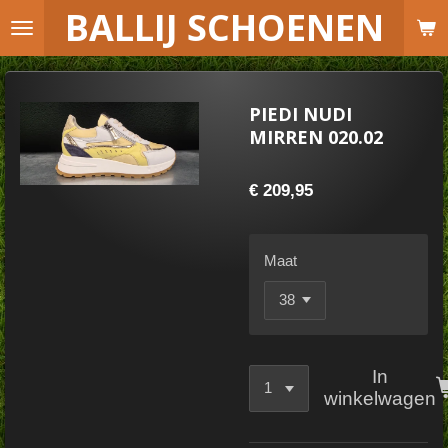
B
ALLIJ SCHOENEN
Ga
direct
naar
de
PIEDI NUDI
hoofdinhoud
MIRREN 020.02
€ 209,95
Maat
In
winkelwagen