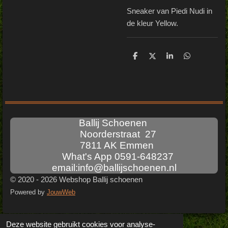
Sneaker van Piedi Nudi in
de kleur Yellow.
D
D
S
D
e
e
h
e
l
e
a
l
e
l
r
e
n
e
n
Ballij Schoenen
Noorderstraat 27
7811 AK Emmen
What's App 0591-648237
email:info@ballijschoenen.nl
© 2020 - 2026 Webshop Ballij schoenen
Powered by
JouwWeb
Deze website gebruikt cookies voor analyse-