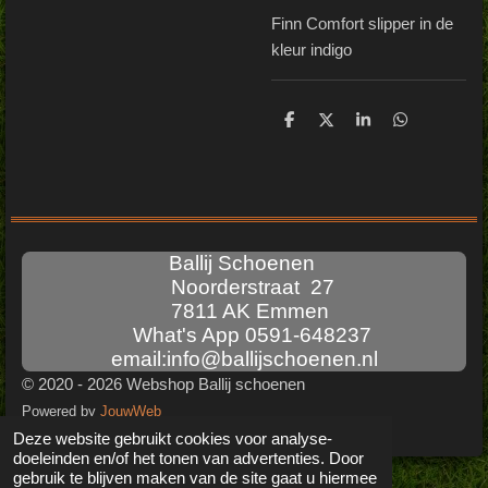
Finn Comfort slipper in de
kleur indigo
D
D
S
D
e
e
h
e
l
e
a
l
e
l
r
e
n
e
n
Ballij Schoenen
Noorderstraat 27
7811 AK Emmen
What's App 0591-648237
email:info@ballijschoenen.nl
© 2020 - 2026 Webshop Ballij schoenen
Powered by
JouwWeb
Deze website gebruikt cookies voor analyse-
doeleinden en/of het tonen van advertenties. Door
gebruik te blijven maken van de site gaat u hiermee