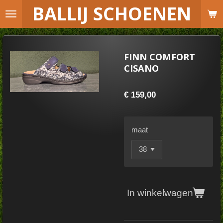
B
ALLIJ SCHOENEN
Ga
direct
naar
de
FINN COMFORT
hoofdinhoud
CISANO
€ 159,00
maat
In winkelwagen