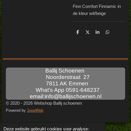
Finn Comfort Finnamic in
de kleur wit/beige
D
D
S
D
e
e
h
e
l
e
a
l
e
l
r
e
n
e
n
Ballij Schoenen
Noorderstraat 27
7811 AK Emmen
What's App 0591-648237
email:info@ballijschoenen.nl
© 2020 - 2026 Webshop Ballij schoenen
Powered by
JouwWeb
Deze website gebruikt cookies voor analyse-