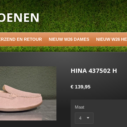
HOENEN
ERZEND EN RETOUR
NIEUW W26 DAMES
NIEUW W26 H
HINA 437502 H
€ 139,95
Maat