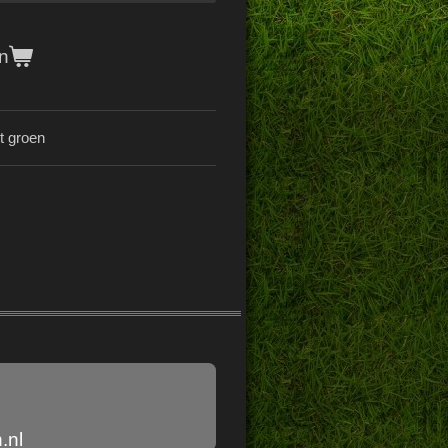
n
t groen
.nl