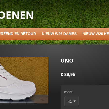
HOENEN
ERZEND EN RETOUR
NIEUW W26 DAMES
NIEUW W26 H
UNO
€ 89,95
maat