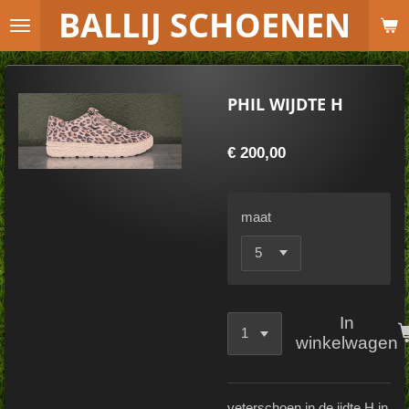
B
ALLIJ SCHOENEN
Ga
direct
naar
de
PHIL WIJDTE H
hoofdinhoud
€ 200,00
maat
In
winkelwagen
veterschoen in de ijdte H in