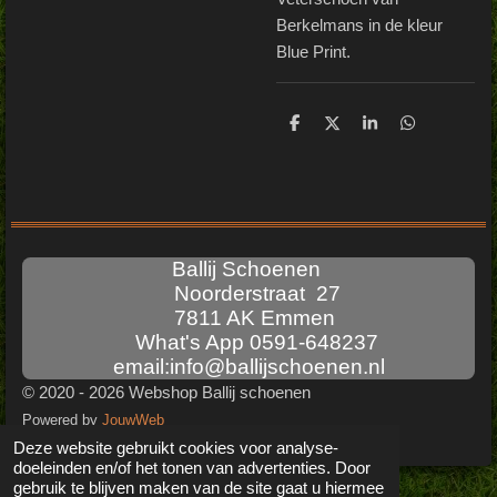
Berkelmans in de kleur
Blue Print.
D
D
S
D
e
e
h
e
l
e
a
l
e
l
r
e
n
e
n
Ballij Schoenen
Noorderstraat 27
7811 AK Emmen
What's App 0591-648237
email:info@ballijschoenen.nl
© 2020 - 2026 Webshop Ballij schoenen
Powered by
JouwWeb
Deze website gebruikt cookies voor analyse-
doeleinden en/of het tonen van advertenties. Door
gebruik te blijven maken van de site gaat u hiermee