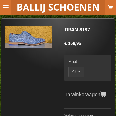
B
ALLIJ SCHOENEN
Ga
direct
naar
de
ORAN 8187
hoofdinhoud
€ 159,95
Maat
In winkelwagen
Veterschoen van