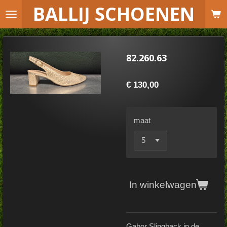
B
ALLIJ SCHOENEN
Ga
direct
naar
de
82.260.63
hoofdinhoud
€ 130,00
maat
In winkelwagen
Gabor Slingback in de