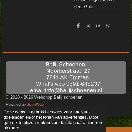
kleur Gold.
D
D
S
D
e
e
h
e
l
e
a
l
e
l
r
e
n
e
n
Ballij Schoenen
Noorderstraat 27
7811 AK Emmen
What's App 0591-648237
email:info@ballijschoenen.nl
© 2020 - 2026 Webshop Ballij schoenen
Powered by
JouwWeb
Deze website gebruikt cookies voor analyse-
doeleinden en/of het tonen van advertenties. Door
gebruik te blijven maken van de site gaat u hiermee
akkoord.