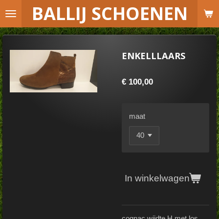
B
ALLIJ SCHOENEN
Ga
direct
naar
de
ENKELLLAARS
hoofdinhoud
€ 100,00
maat
In winkelwagen
cognac wijdte H met los