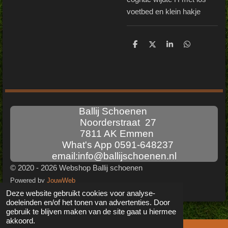
voetbed en klein hakje
D
D
S
D
e
e
h
e
l
e
a
l
e
l
r
e
n
e
n
Ballij Schoenen
Noorderstraat 27
7811 AK Emmen
What's App 0591-648237
email:info@ballijschoenen.nl
© 2020 - 2026 Webshop Ballij schoenen
Powered by
JouwWeb
Deze website gebruikt cookies voor analyse-
doeleinden en/of het tonen van advertenties. Door
gebruik te blijven maken van de site gaat u hiermee
akkoord.