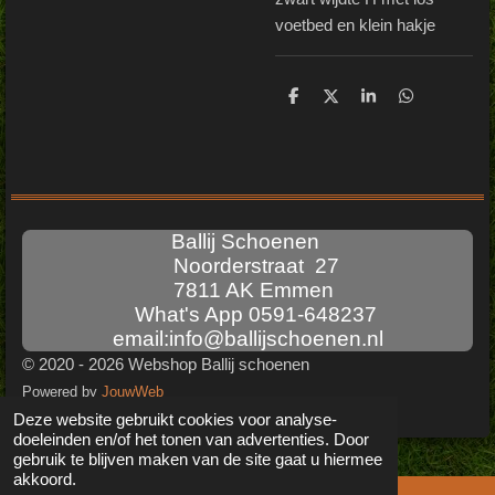
voetbed en klein hakje
D
D
S
D
e
e
h
e
l
e
a
l
e
l
r
e
n
e
n
Ballij Schoenen
Noorderstraat 27
7811 AK Emmen
What's App 0591-648237
email:info@ballijschoenen.nl
© 2020 - 2026 Webshop Ballij schoenen
Powered by
JouwWeb
Deze website gebruikt cookies voor analyse-
doeleinden en/of het tonen van advertenties. Door
gebruik te blijven maken van de site gaat u hiermee
akkoord.