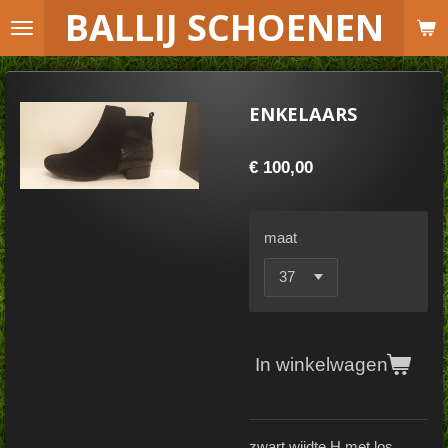
B
ALLIJ SCHOENEN
Ga
direct
naar
de
ENKELAARS
hoofdinhoud
€ 100,00
maat
In winkelwagen
zwart wijdte H met los