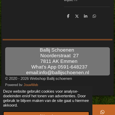
D
D
S
D
e
e
h
e
l
e
a
l
e
l
r
e
n
e
n
Ballij Schoenen
Noorderstraat 27
7811 AK Emmen
What's App 0591-648237
email:info@ballijschoenen.nl
© 2020 - 2026 Webshop Ballij schoenen
Powered by
JouwWeb
Deze website gebruikt cookies voor analyse-
doeleinden en/of het tonen van advertenties. Door
gebruik te blijven maken van de site gaat u hiermee
akkoord.