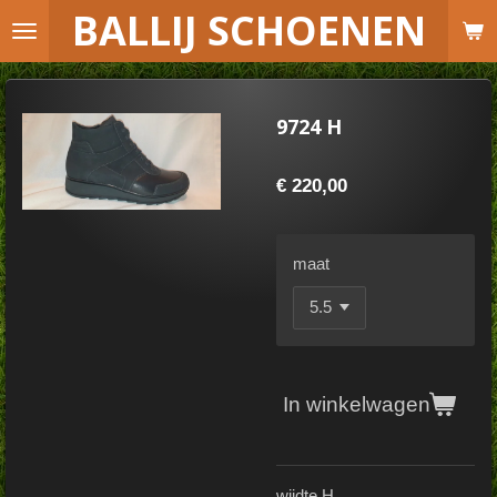
B
ALLIJ SCHOENEN
Ga
direct
naar
de
9724 H
hoofdinhoud
€ 220,00
maat
In winkelwagen
wijdte H