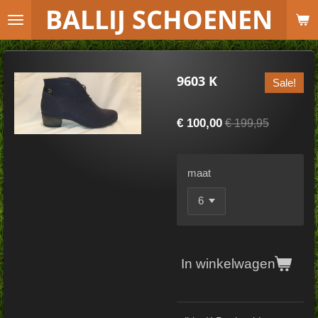
B
ALLIJ SCHOENEN
Ga
direct
naar
de
9603 K
Sale!
hoofdinhoud
€ 100,00
€ 199,95
maat
In winkelwagen