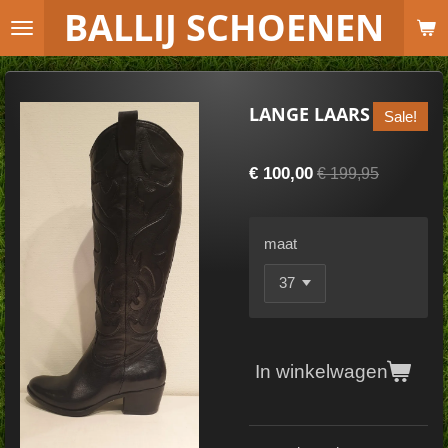
B
ALLIJ SCHOENEN
Ga
direct
naar
de
LANGE LAARS
Sale!
hoofdinhoud
€ 100,00
€ 199,95
maat
In winkelwagen