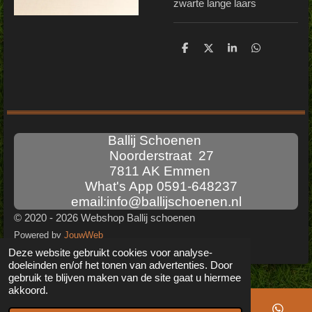
zwarte lange laars
D
D
S
D
e
e
h
e
l
e
a
l
e
l
r
e
n
e
n
Ballij Schoenen
Noorderstraat 27
7811 AK Emmen
What's App 0591-648237
email:info@ballijschoenen.nl
© 2020 - 2026 Webshop Ballij schoenen
Powered by
JouwWeb
Deze website gebruikt cookies voor analyse-
doeleinden en/of het tonen van advertenties. Door
gebruik te blijven maken van de site gaat u hiermee
akkoord.