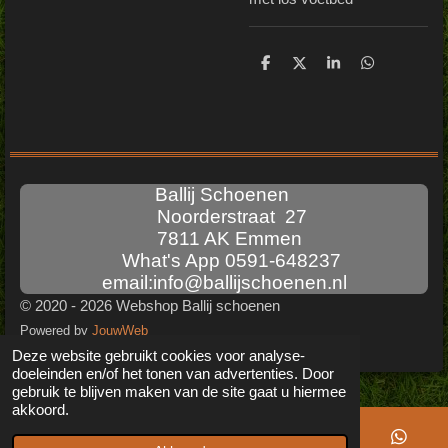
D
D
S
D
e
e
h
e
l
e
a
l
e
l
r
e
n
e
n
Ballij Schoenen
Noorderstraat 27
7811 AK Emmen
What's App 0591-648237
email:info@ballijschoenen.nl
© 2020 - 2026 Webshop Ballij schoenen
Powered by
JouwWeb
Deze website gebruikt cookies voor analyse-
doeleinden en/of het tonen van advertenties. Door
gebruik te blijven maken van de site gaat u hiermee
akkoord.