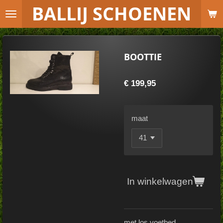
B
ALLIJ SCHOENEN
Ga
direct
naar
de
BOOTTIE
hoofdinhoud
€ 199,95
maat
In winkelwagen
met los voetbed