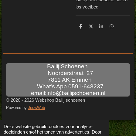
los voetbed
D
D
S
D
e
e
h
e
l
e
a
l
e
l
r
e
n
e
n
Ballij Schoenen
Noorderstraat 27
7811 AK Emmen
What's App 0591-648237
email:info@ballijschoenen.nl
© 2020 - 2026 Webshop Ballij schoenen
Powered by
JouwWeb
Deze website gebruikt cookies voor analyse-
doeleinden en/of het tonen van advertenties. Door