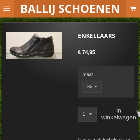
B
ALLIJ SCHOENEN
Ga
direct
naar
de
ENKELLAARS
hoofdinhoud
€ 74,95
maat
In
winkelwagen
laarsje met dubbele rits en